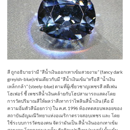
สี ถูกอธิบายว่ามี “สีน้ำเงินออกเทาเข้มสวยงาม” (fancy dark
greyish-blue)เช่นเดียวกับมี “สีน้ำเงินเข้ม”หรือสี “น้ำเงิน
เหล็กกล้า” (steely-blue) ตามที่ผู้เชี่ยวชาญเพชรสี สตีเฟน
โฮเฟอร์ ชี้ เพชรสีน้ำเงินคล้ายกับโฮปสามารถแสดงโดย
การวัดปริมาณสีให้ผลว่าสีเทากว่าไพลินสีน้ำเงิน (คือ มี
ความอิ่มตัวสีน้อยกว่า) ใน ค.ศ. 1996 ห้องทดสอบพลอยของ
สถาบันอัญมณีวิทยาแห่งอเมริกาตรวจสอบเพชร และ โดย
ใช้ระบบการวัดของตน จัดว่ามันเป็น สีน้ำเงินออกเทาเข้ม
สวยงาม โดยการมองเห็น ตัวดัดแปรสีเทา (มาสก์) นั้นเข้ม