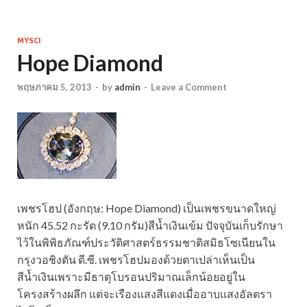
MYSCI
Hope Diamond
พฤษภาคม 5, 2013
-
by
admin
-
Leave a Comment
เพชรโฮป (อังกฤษ: Hope Diamond) เป็นเพชรขนาดใหญ่
หนัก 45.52 กะรัต (9.10 กรัม)สีน้ำเงินเข้ม ปัจจุบันเก็บรักษา
ไว้ใน
พิพิธภัณฑ์ประวัติศาสตร์ธรรมชาติสมิธโซเนียนใน
กรุงวอชิงตัน ดี.ซี. เพชรโฮปมองด้วยตาเปล่าเห็นเป็น
สีน้ำเงินเพราะมีธาตุโบรอนปริมาณเล็กน้อยอยู่ใน
โครงสร้างผลึก แต่จะเรืองแสงสีแดงเมื่ออาบแสงอัลตรา