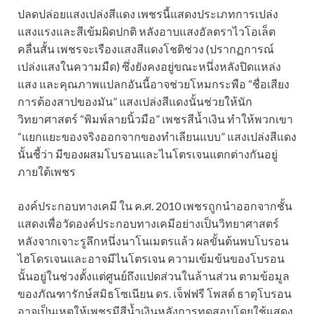
ปลดปล่อยแสงเปล่งสีแดง เพชรนี้แสดงประเภทการเปล่ง
แสงแรงและสีเข้มผิดปกติ หลังอาบแสงอัลตราไวโอเล็ต
คลื่นสั้น เพชรจะเรืองแสงสีแดงโชติช่วง (ปรากฏการณ์
เปล่งแสงในความมืด) ซึ่งยังคงอยู่ขณะหนึ่งหลังปิดแหล่ง
แสง และคุณภาพแปลกอันนี้อาจช่วยโหมกระพือ “ชื่อเสียง
การต้องสาปของมัน” แสงเปล่งสีแดงนั้นช่วยให้นัก
วิทยาศาสตร์ “พิมพ์ลายนิ้วมือ” เพชรสีน้ำเงิน ทำให้พวกเขา
“แยกแยะของจริงออกจากของทำเลียนแบบ” แสงเปล่งสีแดง
นั้นชี้ว่า มีของผสมโบรอนและไนโตรเจนแตกต่างกันอยู่
ภายใต้เพชร
องค์ประกอบทางเคมี ใน ค.ศ. 2010 เพชรถูกนำออกจากชั้น
แสดงเพื่อวัดองค์ประกอบทางเคมีอย่างเป็นวิทยาศาสตร์
หลังจากเจาะรูลึกหนึ่งนาโนเมตรแล้ว ผลขั้นต้นพบโบรอน
ไฮโดรเจนและอาจมีไนโตรเจน ความเข้มข้นของโบรอน
นั้นอยู่ในช่วงตั้งแต่ศูนย์ถึงแปดส่วนในล้านส่วน ตามข้อมูล
ของภัณฑารักษ์สมิธโซเนียน ดร. เจ็ฟฟรี โพสต์ ธาตุโบรอน
อาจเป็นเหตุให้เพชรมีสีน้ำเงินหลังการทดสอบโดยใช้แสดง