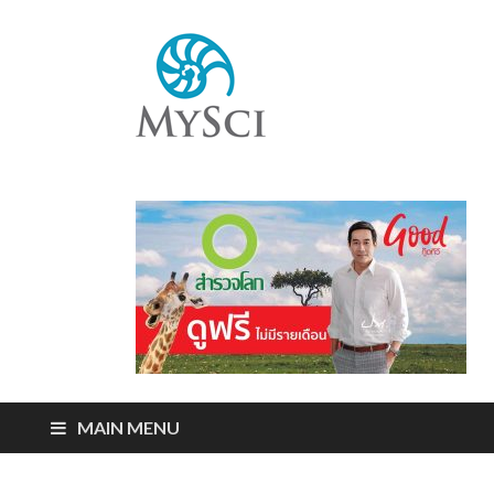
Mysci
ไขปริศนารอบตัว
คุณ
MAIN MENU