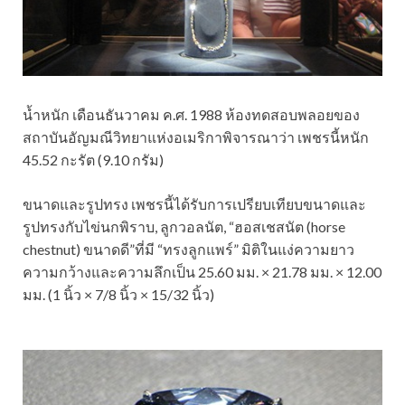
น้ำหนัก เดือนธันวาคม ค.ศ. 1988 ห้องทดสอบพลอยของ
สถาบันอัญมณีวิทยาแห่งอเมริกาพิจารณาว่า เพชรนี้หนัก
45.52 กะรัต (9.10 กรัม)
ขนาดและรูปทรง เพชรนี้ได้รับการเปรียบเทียบขนาดและ
รูปทรงกับไข่นกพิราบ, ลูกวอลนัต, “ฮอสเชสนัต (horse
chestnut) ขนาดดี”ที่มี “ทรงลูกแพร์” มิติในแง่ความยาว
ความกว้างและความลึกเป็น 25.60 มม. × 21.78 มม. × 12.00
มม. (1 นิ้ว × 7/8 นิ้ว × 15/32 นิ้ว)