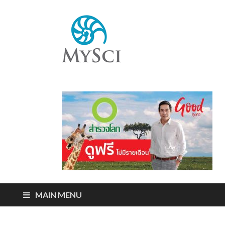
Mysci
ไขปริศนารอบตัว
คุณ
MAIN MENU