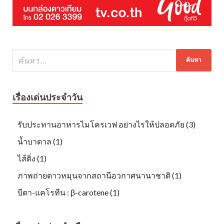
เรื่องเด่นประจำวัน
รับประทานอาหารไมโครเวฟ อย่างไรให้ปลอดภัย (3)
น้ำบาดาล (1)
ไส้ติ่ง (1)
ภาพถ่ายดาวหมุนจากสถานีอวกาศนานาชาติ (1)
บีตา-แคโรทีน : β-carotene (1)