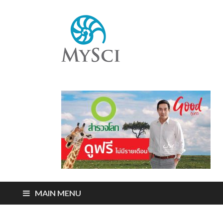
Mysci
ไขปริศนารอบตัว
คุณ
MAIN MENU