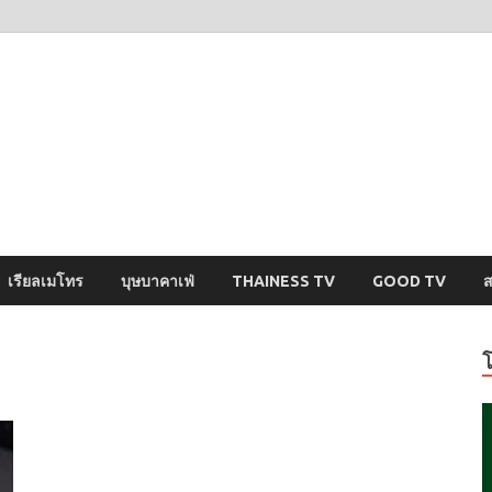
ysci
ปริศนารอบตัวคุณ
เรียลเมโทร
บุษบาคาเฟ่
THAINESS TV
GOOD TV
ส