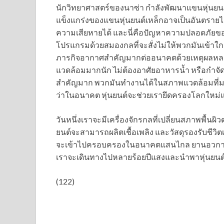
นักวิทยาศาสตร์ของนาซ่า กำลังพัฒนาแขนหุ่นยน
แข็งแกร่งของแขนหุ่นยนต์เหล็กอาจเป็นอันตราย
ความเสียหายได้ และนี่คือปัญหาความปลอดภัยของภา
โปรแกรมด้วยสมองกลที่จะสั่งไม่ให้พวกมันเข้าใ
ภารกิจอากาศสำคัญมากต่ออนาคตด้วยเหตุผลหลาย
แวดล้อมมากนัก ไม่ต้องอาศัยอาหารน้ำ หรือกำจัดของเ
สำคัญมาก พวกมันทำงานได้ในสภาพแวดล้อมที่มนุ
ว่าในอนาคต หุ่นยนต์จะช่วยเรายึดครองโลกใหม่
วันหนึ่งเราจะมีเครื่องจักรกลที่เปลี่ยนสภาพพื้นผ
ยนต์จะสามารถผลิตเชื้อเพลิง และวัสดุรองรับชีวิตเ
จะเข้าไปครอบครองในอนาคตแสนไกล ยานอวกาศ
เราจะเดินทางไปหลายร้อยปีแสงและนำพาหุ่นยนต์อั
(122)