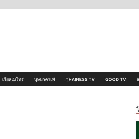
ysci
ปริศนารอบตัวคุณ
เรียลเมโทร
บุษบาคาเฟ่
THAINESS TV
GOOD TV
ส