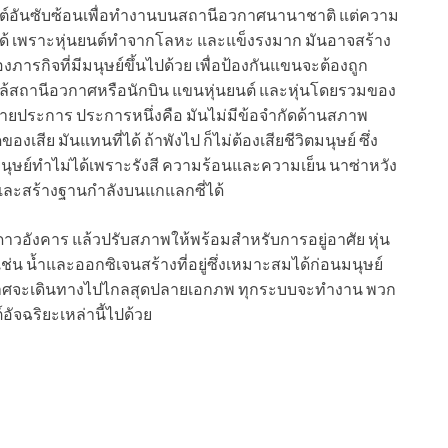
ต์อันซับซ้อนเพื่อทำงานบนสถานีอวกาศนานาชาติ แต่ความ
ได้ เพราะหุ่นยนต์ทำจากโลหะ และแข็งรงมาก มันอาจสร้าง
รกิจที่มีมนุษย์ขึ้นไปด้วย เพื่อป้องกันแขนจะต้องถูก
กล้สถานีอวกาศหรือนักบิน แขนหุ่นยนต์ และหุ่นโดยรวมของ
ประการ ประการหนึ่งคือ มันไม่มีข้อจำกัดด้านสภาพ
สีย มันแทนที่ได้ ถ้าพังไป ก็ไม่ต้องเสียชีวิตมนุษย์ ซึ่ง
ษย์ทำไม่ได้เพราะรังสี ความร้อนและความเย็น นาซ่าหวัง
และสร้างฐานกำลังบนแกแลกซี่ได้
ิวดาวอังคาร แล้วปรับสภาพให้พร้อมสำหรับการอยู่อาศัย หุ่น
ช่น น้ำและออกซิเจนสร้างที่อยู่ซึ่งเหมาะสมได้ก่อนมนุษย์
จะเดินทางไปไกลสุดปลายเอกภพ ทุกระบบจะทำงาน พวก
จฉริยะเหล่านี้ไปด้วย