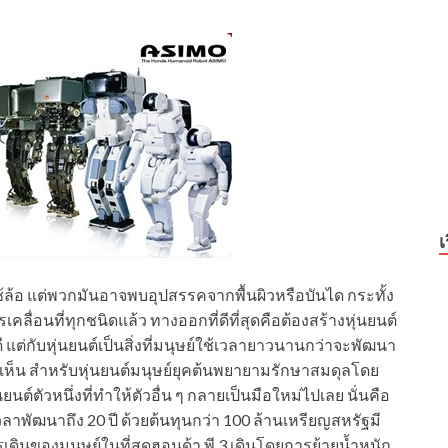
เ
ดคือใช้ล้อ แต่พวกมันอาจพบอุปสรรคจากพื้นผิวหรือบันได กระทั้ง
ลื่อนที่ทุกชนิดแล้ว ทางออกที่ดีที่สุดคือต้องสร้างหุ่นยนต์
้ดี แต่กับหุ่นยนต์เป็นสิ่งที่มนุษย์ใช้เวลายาวนานกว่าจะพัฒนา
ี่เห็น สำหรับหุ่นยนต์มนุษย์ยุคต้นพยายามรักษาสมดุลโดย
นต์ตัวหนึ่งที่ทำให้ตัวอื่น ๆ กลายเป็นมือใหม่ไปเลย นั่นคือ
้เวลาพัฒนาถึง 20 ปี ด้วยต้นทุนกว่า 100 ล้านเหรียญสหรัฐมี
เดินของมนุษย์ในที่สุดฮอนด้า พี 3 เดินโดยการย้ายน้ำหนัก