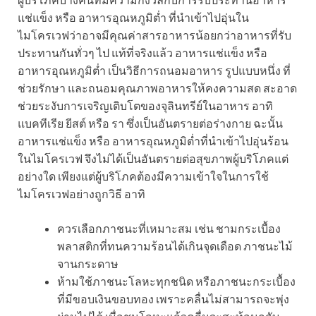
แช่แข็ง หรือ อาหารอุณหภูมิต่ำ ที่นำเข้าไปอุ่นใน
ไมโครเวฟว่าอาจมีคุณค่าสารอาหารน้อยกว่าอาหารที่รับ
ประทานกันทั่วๆ ไป แท้ที่จริงแล้ว อาหารแช่แข็ง หรือ
อาหารอุณหภูมิต่ำ เป็นวิธีการถนอมอาหาร รูปแบบหนึ่ง ที่
ช่วยรักษา และถนอมคุณภาพอาหารให้คงความสด สะอาด
ช่วยระงับการเจริญเติบโตของจุลินทรีย์ในอาหาร อาทิ
แบคทีเรีย ยีสต์ หรือ รา ซึ่งเป็นอันตรายต่อร่างกาย ฉะนั้น
อาหารแช่แข็ง หรือ อาหารอุณหภูมิต่ำที่นำเข้าไปอุ่นร้อน
ในไมโครเวฟ จึงไม่ได้เป็นอันตรายต่อสุขภาพผู้บริโภคแต่
อย่างใด เพียงแต่ผู้บริโภคต้องมีความเข้าใจในการใช้
ไมโครเวฟอย่างถูกวิธี อาทิ
ควรเลือกภาชนะที่เหมาะสม เช่น ชามกระเบื้อง
พลาสติกที่ทนความร้อนได้เกินจุดเดือด ภาชนะไม้
จานกระดาษ
ห้ามใช้ภาชนะโลหะทุกชนิด หรือภาชนะกระเบื้อง
ที่มีขอบเงินขอบทอง เพราะคลื่นไม่สามารถจะพุ่ง