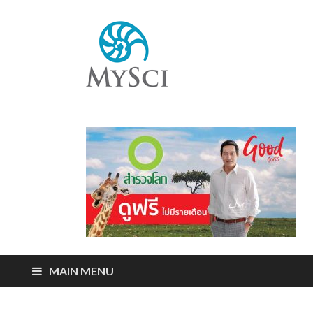
Mysci
ไขปริศนารอบตัว
คุณ
MAIN MENU