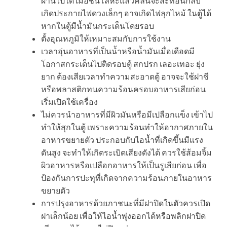
ผ่านไปได้ เมื่อชนโลหะแล้วคลื่นจะสะท้อนกลับ
เกิดประกายไฟดวงเล็กๆ อาจเกิดไฟลุกไหม้ ในตู้ได้
หากในตู้มีน้ำมันกระเด็นโดยรอบ
ตั้งอุณหภูมิให้เหมาะสมกับการใช้งาน
เวลาอุ่นอาหารที่เป็นน้ำหรือน้ำมันเมื่อเดือดมี
โอกาสกระเด็นไปติดรอบตู้ สกปรก เลอะเทอะ ยุ่ง
ยาก ต้องเสียเวลาทำความสะอาดตู้ อาจจะใช้ฝาชี
หรือพลาสติกทนความร้อนครอบอาหารเสียก่อน
เริ่มเปิดใช้เครื่อง
ไม่ควรนำอาหารที่มีผิวมันหรือมีเปลือกแข็ง เข้าไป
ทำให้สุกในตู้ เพราะความร้อนทำให้อากาศภายใน
อาหารขยายตัว ประกอบกับไอน้ำที่เกิดขึ้นมีแรง
ดันสูง จะทำให้เกิดระเบิดเสียงดังได้ ควรใช้ส้อมจิ้ม
ผิวอาหารหรือเปลือกอาหารให้เป็นรูเสียก่อน เพื่อ
ป้องกันการปะทุที่เกิดจากความร้อนภายในอาหาร
ขยายตัว
การปรุงอาหารด้วยภาชนะที่มีฝาปิดในตัวควรเปิด
ฝาเล็กน้อย เพื่อให้ไอน้ำพุ่งออกได้หรือพลิกฝาปิด