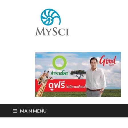
Mysci
ไขปริศนารอบตัว
คุณ
MAIN MENU