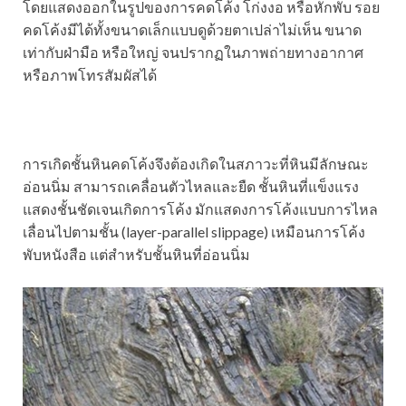
โดยแสดง
ออกในรูปของการคดโค้ง โก่งงอ หรือหักพับ รอย
คดโค้งมีได้ทั้งขนาดเล็กแบบดูด้วยตาเปล่าไม่เห็น ขนาด
เท่ากับฝ่ามือ หรือใหญ่ จนปรากฏในภาพถ่ายทางอากาศ
หรือภาพโทรสัมผัสได้
การเกิดชั้นหินคดโค้งจึงต้องเกิดในสภาวะที่หินมีลักษณะ
อ่อนนิ่ม สามารถเคลื่อนตัวไหลและยืด ชั้นหินที่แข็งแรง
แสดงชั้นชัดเจนเกิดการโค้ง มักแสดงการโค้งแบบการไหล
เลื่อนไปตามชั้น (layer-parallel slippage) เหมือนการโค้ง
พับหนังสือ แต่สำหรับชั้นหินที่อ่อนนิ่ม