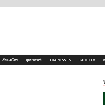
ysci
ปริศนารอบตัวคุณ
เรียลเมโทร
บุษบาคาเฟ่
THAINESS TV
GOOD TV
ส