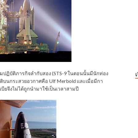
่วมปฏิบัติภารกิจลำกับสอง (STS-9 ในตอนนั้นมีนักท่อง
เ
ติบนกระสวยอวกาศคือ Ulf Merbold และเมื่อมีกา
บียจึงไม่ได้ถูกนำมาใช้เป็นเวลาสามปี