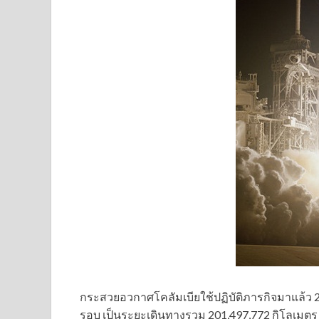
กระสวยอวกาศโคลัมเบียใช้ปฏิบัติภารกิจมาแล้ว 
รอบ เป็นระยะเดินทางรวม 201,497,772 กิโลเมตร