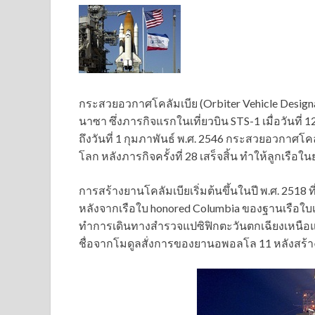
กระสวยอวกาศโคลัมเบีย (Orbiter Vehicle Desig
นาซา ซึ่ง
ภารกิจแรกในเที่ยวบิน STS-1 เมื่อวันที่
ถึงวันที่ 1 กุมภาพันธ์ พ.ศ. 2546 กระสวยอวกาศโคลั
โลก หลังภารกิจครั้งที่ 28 เสร็จสิ้น ทำให้ลูกเรือใน
การสร้างยานโคลัมเบียเริ่มต้นขึ้นในปี พ.ศ. 2518 ที
หลังจากเรือใบ honored Columbia ของฐานเรือใบเม
ทำการเดินทางสำรวจแปซิฟิกตะวันตกเฉียงเหนือแ
ชื่อจากโมดูลสั่งการของยานอพอลโล 11 หลังสร้าง