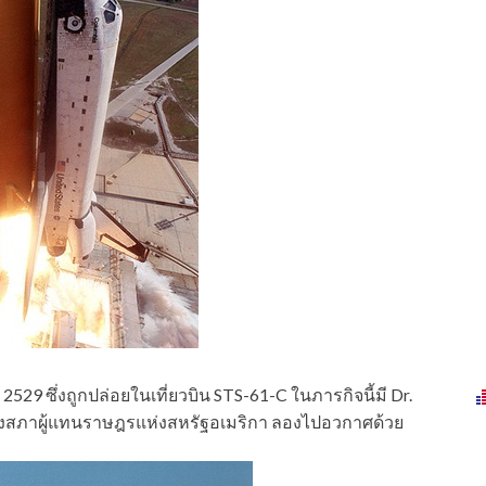
2529 ซึ่งถูกปล่อยในเที่ยวบิน STS-61-C ในภารกิจนี้มี Dr.
กของสภาผู้แทนราษฎรแห่งสหรัฐอเมริกา ลองไปอวกาศด้วย