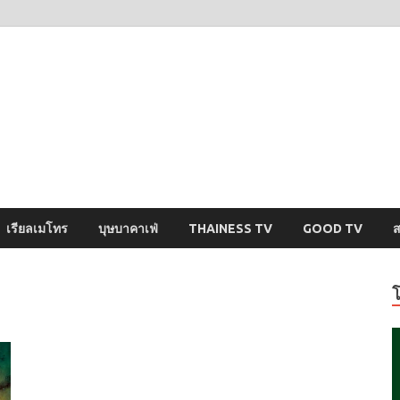
ysci
ปริศนารอบตัวคุณ
เรียลเมโทร
บุษบาคาเฟ่
THAINESS TV
GOOD TV
ส