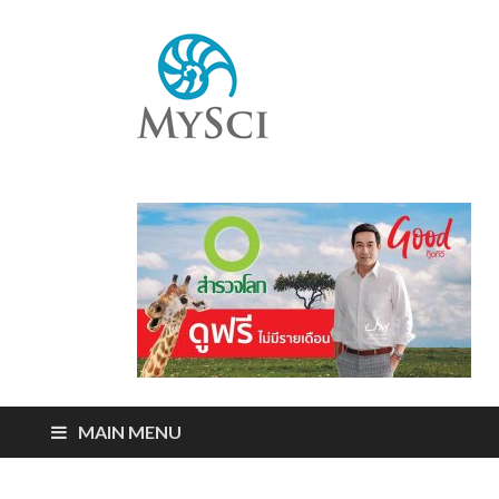
Mysci
ไขปริศนารอบตัว
คุณ
MAIN MENU