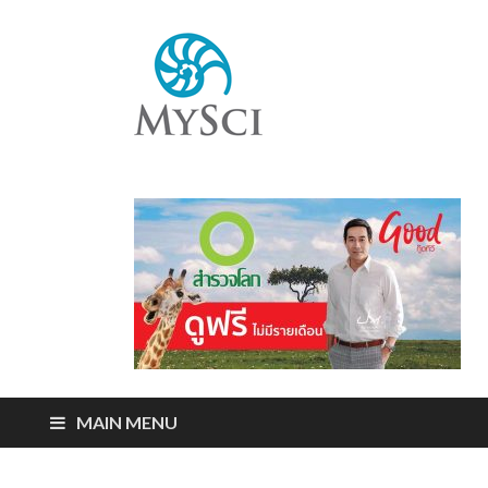
Mysci
ไขปริศนารอบตัว
คุณ
MAIN MENU