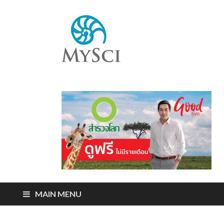
Mysci
ไขปริศนารอบตัว
คุณ
MAIN MENU