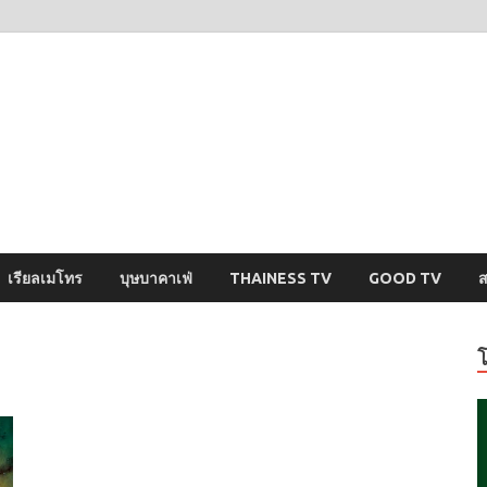
ysci
ปริศนารอบตัวคุณ
เรียลเมโทร
บุษบาคาเฟ่
THAINESS TV
GOOD TV
ส