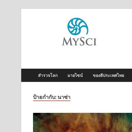
M
ไข
สำรวจโลก
มายไซน์
ของดีประเทศไทย
ป้ายกำกับ:
นาซ่า