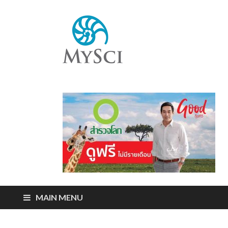
Mysci
ไขปริศนารอบตัว
คุณ
MAIN MENU