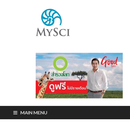
Mysci
ไขปริศนารอบตัว
คุณ
MAIN MENU