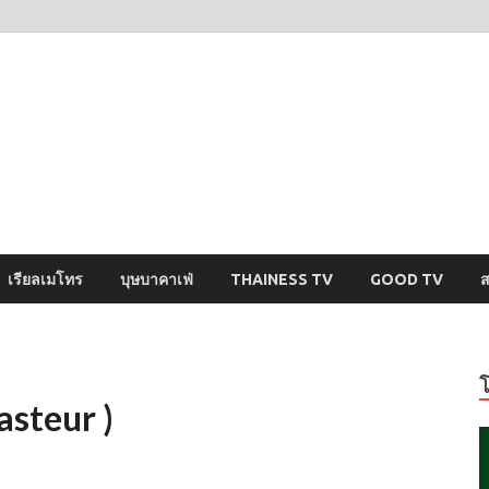
ysci
ปริศนารอบตัวคุณ
เรียลเมโทร
บุษบาคาเฟ่
THAINESS TV
GOOD TV
ส
asteur )