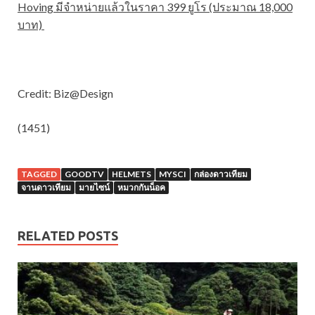
Hoving มีจำหน่ายแล้วในราคา 399 ยูโร (ประมาณ 18,000
บาท)
Credit: Biz@Design
(1451)
TAGGED
GOODTV
HELMETS
MYSCI
กล่องดาวเทียม
จานดาวเทียม
มายไซน์
หมวกกันน็อค
RELATED POSTS