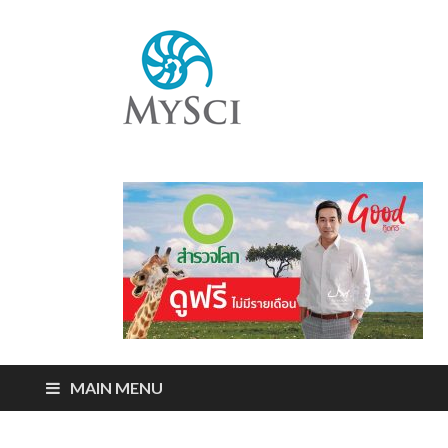
Mysci
ไขปริศนารอบตัว
คุณ
MAIN MENU