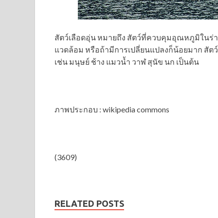
สัตว์เลือดอุ่น หมายถึง สัตว์ที่ควบคุมอุณหภูมิใ
แวดล้อม หรือถ้ามีการเปลี่ยนแปลงก็น้อยมาก สัตว์เล
เช่น มนุษย์ ช้าง แมวน้ำ วาฬ สุนัข นก เป็นต้น
ภาพประกอบ : wikipedia commons
(3609)
RELATED POSTS