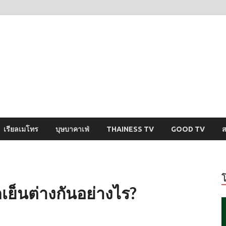
ysci
ปริศนารอบตัวคุณ
เรียลเมโทร
บุษบาคาเฟ่
THAINESS TV
GOOD TV
ส
อดเย็นต่างกันอย่างไร?