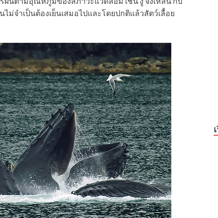
ยแปรผันตามอุณหภูมิของสภาวะแวดล้อม เช่น งู จิ้งเหลน กบ
เย็นไม่จำเป็นต้องเย็นเสมอไปและโดยปกติแล้วสัตว์เลื้อย
เ