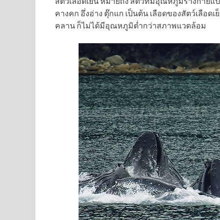
สัตว์เลือดเย็น หมายถึง สัตว์ที่มีอุณหภูมิร่างกา
คางคก อึ่งอ่าง ตุ๊กแก เป็นต้น เลือดของสัตว์เลือด
คลาน ก็ไม่ได้มีอุณหภูมิต่ำกว่าสภาพแวดล้อม