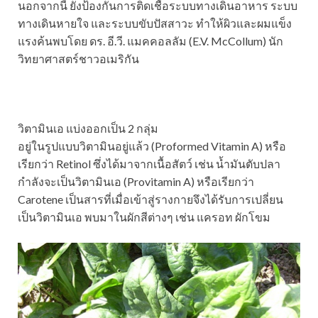
นอกจากนี้ ยัง
ป้องกันการติดเชื้อระบบทางเดินอาหาร ระบบ
ทางเดินหายใจ และระบบขับปัสสาวะ ทำให้ผิวและผมแข็ง
แรงค้นพบโดย ดร. อี.วี. แมคคอลลัม (E.V. McCollum) นัก
วิทยาศาสตร์ชาวอเมริกัน
วิตามินเอ แบ่งออกเป็น 2 กลุ่ม
อยู่ในรูปแบบวิตามินอยู่แล้ว (Proformed Vitamin A) หรือ
เรียกว่า Retinol ซึ่งได้มาจากเนื้อสัตว์ เช่น น้ำมันตับปลา
กำลังจะเป็นวิตามินเอ (Provitamin A) หรือเรียกว่า
Carotene เป็นสารที่เมื่อเข้าสู่รางกายจึงได้รับการเปลี่ยน
เป็นวิตามินเอ พบมาในผักสีต่างๆ เช่น แครอท ผักโขม