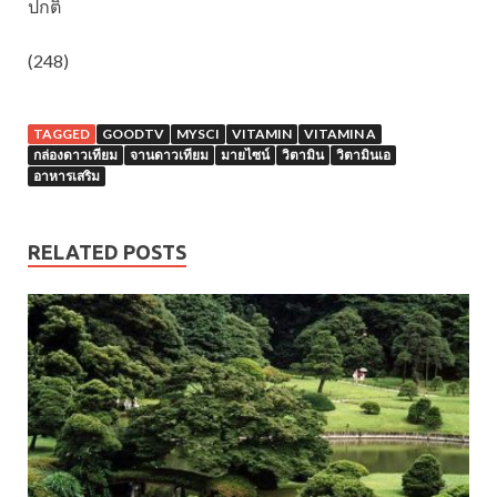
ปกติ
(248)
TAGGED
GOODTV
MYSCI
VITAMIN
VITAMIN A
กล่องดาวเทียม
จานดาวเทียม
มายไซน์
วิตามิน
วิตามินเอ
อาหารเสริม
RELATED POSTS