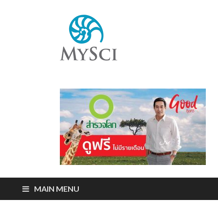
Mysci
ไขปริศนารอบตัว
คุณ
MAIN MENU