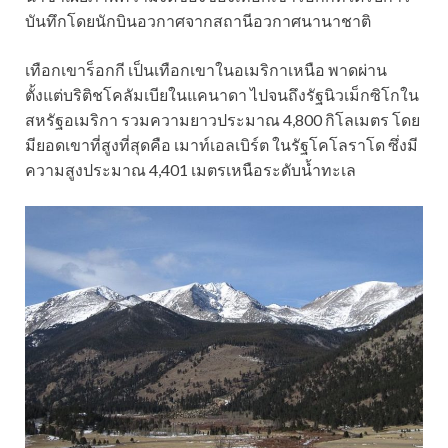
บันทึกโดยนักบินอวกาศจากสถานีอวกาศนานาชาติ
เทือกเขาร็อกกี เป็นเทือกเขาในอเมริกาเหนือ พาดผ่าน
ตั้งแต่บริติชโคลัมเบียในแคนาดา ไปจนถึงรัฐนิวเม็กซิโกใน
สหรัฐอเมริกา รวมความยาวประมาณ 4,800 กิโลเมตร โดย
มียอดเขาที่สูงที่สุดคือ เมาท์เอลเบิร์ต ในรัฐโคโลราโด ซึ่งมี
ความสูงประมาณ 4,401 เมตรเหนือระดับน้ำทะเล