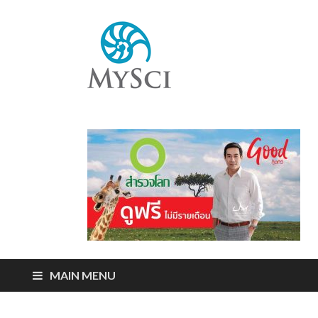
Mysci
ไขปริศนารอบตัว
คุณ
MAIN MENU