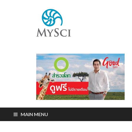
Mysci
ไขปริศนารอบตัว
คุณ
MAIN MENU