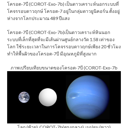
โครอต-7บี (COROT-Exo-7b) เป็นดาวเคราะห์นอกระบบที่
โคจรรอบดาวฤกษ์ โครอต-7 อยู่ในกลุ่มดาวยูนิคอร์น ตั้งอยู่
ห่างจากโลกประมาณ 489 ปีแสง
โครอต-7บี (COROT-Exo-7b)เป็นดาวเคราะห์หินนอก
ระบบที่เล็กที่สุดที่จะมีเส้นผ่านศูนย์กลางวัด 1.58 เท่าของ
โลก ใช้ระยะเวลาในการโคจรรอบดาวฤกษ์เพียง 20 ชั่วโมง
ทำให้พื้นผิวของโครอต-7บี มีอุณหภูมิที่สูงมาก
ภาพเปรียบเทียบขนาดของโครอต-7บี (COROT-Exo-7b
โลก (ซ้าย), COROT-7b(ตรงกลาง), เนปจูน (ขวา)