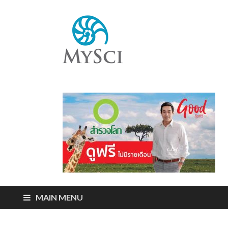
Mysci
ไขปริศนารอบตัว
คุณ
MAIN MENU