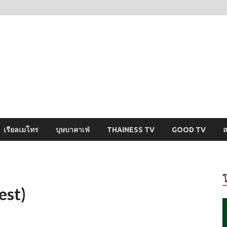
ysci
ปริศนารอบตัวคุณ
เรียลเมโทร
บุษบาคาเฟ่
THAINESS TV
GOOD TV
ส
est)