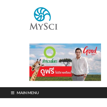
Mysci
ไขปริศนารอบตัว
คุณ
MAIN MENU