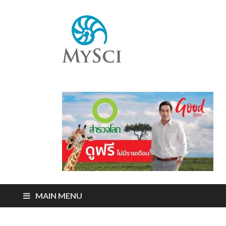
Mysci
ไขปริศนารอบตัว
คุณ
MAIN MENU