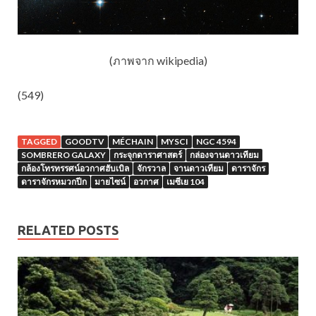
(ภาพจาก wikipedia)
(549)
TAGGED
GOODTV
MÉCHAIN
MYSCI
NGC 4594
SOMBRERO GALAXY
กระจุกดาราศาสตร์
กล่องจานดาวเทียม
กล้องโทรทรรศน์อวกาศฮับเบิล
จักรวาล
จานดาวเทียม
ดาราจักร
ดาราจักรหมวกปีก
มายไซน์
อวกาศ
เมซีเย 104
RELATED POSTS