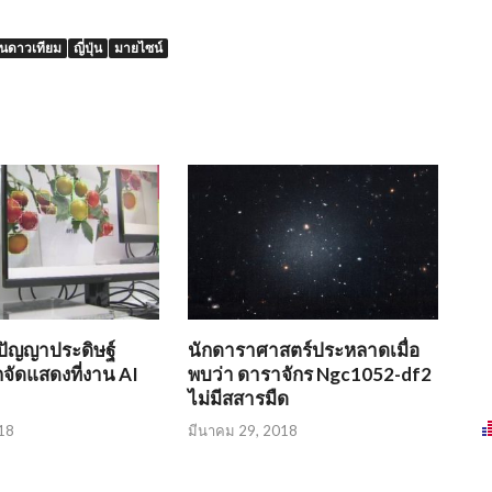
นดาวเทียม
ญี่ปุ่น
มายไซน์
ปัญญาประดิษฐ์
นักดาราศาสตร์ประหลาดเมื่อ
ัดแสดงที่งาน AI
พบว่า ดาราจักร Ngc1052-df2
ไม่มีสสารมืด
18
มีนาคม 29, 2018