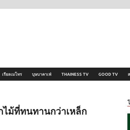
ysci
ปริศนารอบตัวคุณ
เรียลเมโทร
บุษบาคาเฟ่
THAINESS TV
GOOD TV
ส
ากไม้ที่ทนทานกว่าเหล็ก