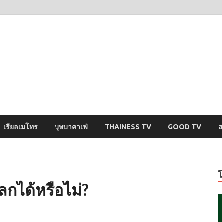
ysci
ปริศนารอบตัวคุณ
เรียลเมโทร
บุษบาคาเฟ่
THAINESS TV
GOOD TV
ส
กได้หรือไม่?