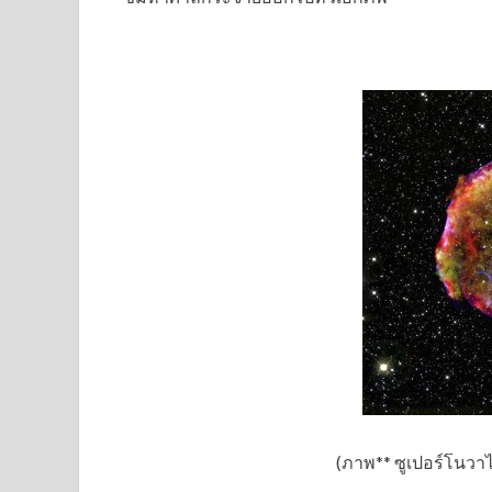
(ภาพ** ซูเปอร์โนวา