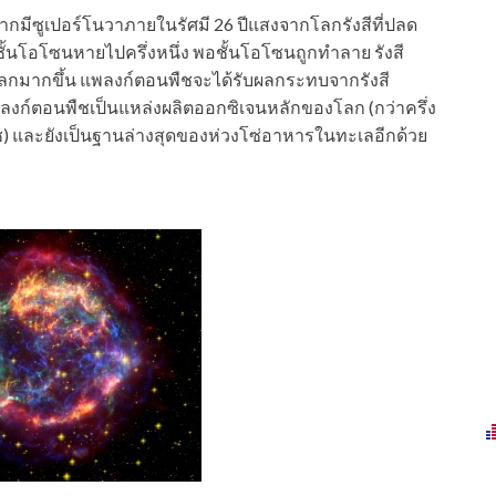
มีซูเปอร์โนวาภายในรัศมี 26 ปีแสงจากโลกรังสีที่ปลด
โอโซนหายไปครึ่งหนึ่ง พอชั้นโอโซนถูกทำลาย รังสี
งโลกมากขึ้น แพลงก์ตอนพืชจะได้รับผลกระทบจากรังสี
ก์ตอนพืชเป็นแหล่งผลิตออกซิเจนหลักของโลก (กว่าครึ่ง
และยังเป็นฐานล่างสุดของห่วงโซ่อาหารในทะเลอีกด้วย