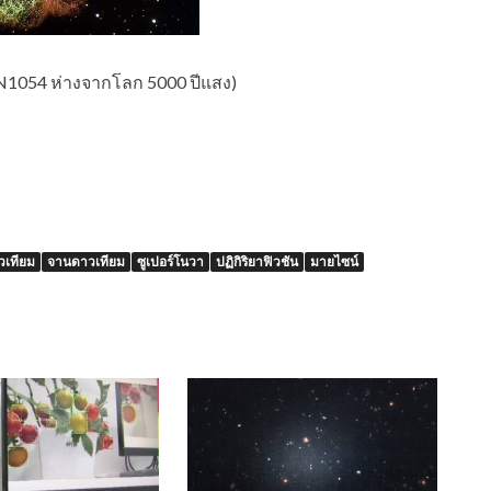
SN1054 ห่างจากโลก 5000 ปีแสง)
วเทียม
จานดาวเทียม
ซูเปอร์โนวา
ปฏิกิริยาฟิวชัน
มายไซน์