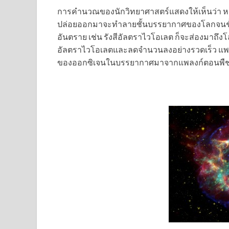
การคำนวณของนักวิทยาศาสตร์แสดงให้เห็นว่า หาก
ปล่อยออกมาจะทำลายชั้นบรรยากาศของโลกจนชั้น
อันตราย เช่น รังสีอัลตราไวโอเลต ก็จะส่องมาถึ
อัลตราไวโอเลตและลดจำนวนลงอย่างรวดเร็ว แพลง
ของออกซิเจนในบรรยากาศมาจากแพลงก์ตอนพืช) 