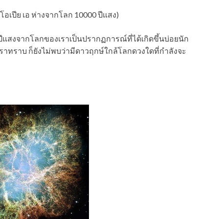
โอเปีย เอ ห่างจากโลก 10000 ปีแสง)
ปีแสงจากโลกของเราเป็นปรากฏการณ์ที่ได้เกิดขึ้นบ่อยนัก
าที่เราทราบ ก็ยังไม่พบว่ามีดาวฤกษ์ใกล้โลกดวงใดที่กำลังจะ