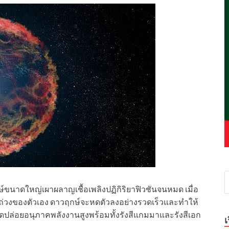
ฤกษ์ขนาดใหญ่เผาผลาญเชื้อเพลิงปฏิกิริยาฟิวชันจนหมด
เมื่อ
มถ่วงของตัวเอง ดาวฤกษ์จะหดตัวลงอย่างรวดเร็วและทำให้
ปล่อยอนุภาคพลังงานสูงพร้อมทั้งรังสีแกมมาและรังสีเอก
เ